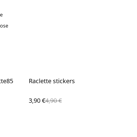
se
pose
%
tte85
Raclette stickers
3,90 €
4,90 €