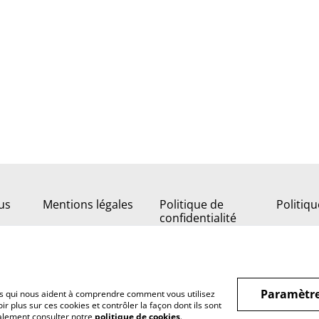
us
Mentions légales
Politique de
Politiq
confidentialité
Paramètre
hiers qui nous aident à comprendre comment vous utilisez
r plus sur ces cookies et contrôler la façon dont ils sont
galement consulter notre
politique de cookies
.