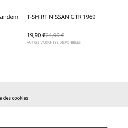
%
 Pandem
T-SHIRT NISSAN GTR 1969
19,90 €
24,90 €
AUTRES VARIANTES DISPONIBLES
ue des cookies