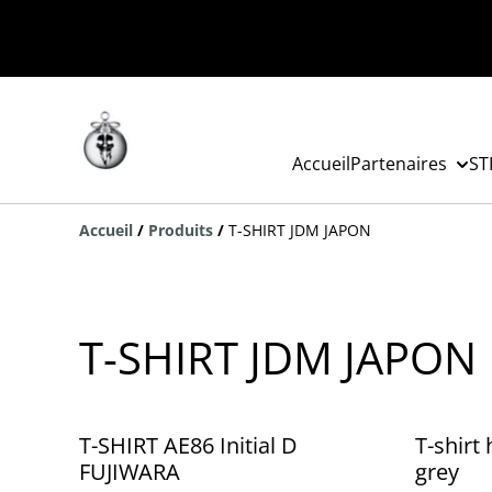
Accueil
Partenaires
ST
Accueil
/
Produits
/
T-SHIRT JDM JAPON
T-SHIRT JDM JAPON
%
T-SHIRT AE86 Initial D
T-shirt
FUJIWARA
grey