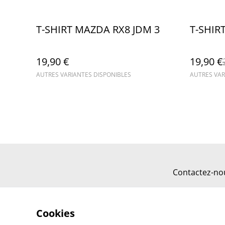
%
T-SHIRT MAZDA RX8 JDM 3
T-SHIR
19,90 €
19,90 €
AUTRES VARIANTES DISPONIBLES
AUTRES VAR
Contactez-no
Cookies