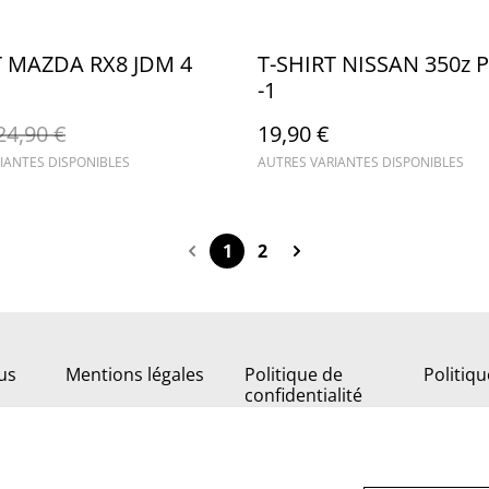
T MAZDA RX8 JDM 4
T-SHIRT NISSAN 350z
-1
24,90 €
19,90 €
IANTES DISPONIBLES
AUTRES VARIANTES DISPONIBLES
1
2
us
Mentions légales
Politique de
Politiq
confidentialité