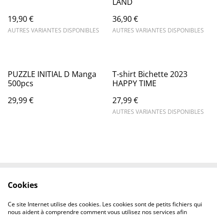
LAND
19,90 €
36,90 €
AUTRES VARIANTES DISPONIBLES
AUTRES VARIANTES DISPONIBLES
PUZZLE INITIAL D Manga
T-shirt Bichette 2023
500pcs
HAPPY TIME
29,99 €
27,99 €
AUTRES VARIANTES DISPONIBLES
Cookies
Contactez-nous
Mentions légales
Politique de
Politique des cookies
Ce site Internet utilise des cookies. Les cookies sont de petits fichiers qui
confidentialité
nous aident à comprendre comment vous utilisez nos services afin