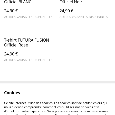
Officiel BLANC
Officiel Noir
24,90 €
24,90 €
AUTRES VARIANTES DISPONIBLES
AUTRES VARIANTES DISPONIBLES
T-shirt FUTURA FUSION
Officiel Rose
24,90 €
AUTRES VARIANTES DISPONIBLES
Cookies
Contactez-nous
Mentions légales
Politique de
Politique des cookies
Ce site Internet utilise des cookies. Les cookies sont de petits fichiers qui
confidentialité
nous aident à comprendre comment vous utilisez nos services afin
d'améliorer votre expérience. Vous pouvez en savoir plus sur ces cookies