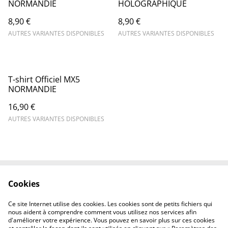
NORMANDIE
HOLOGRAPHIQUE
8,90 €
8,90 €
AUTRES VARIANTES DISPONIBLES
AUTRES VARIANTES DISPONIBLES
T-shirt Officiel MX5
NORMANDIE
16,90 €
AUTRES VARIANTES DISPONIBLES
Cookies
Contactez-nous
Mentions légales
Politique de
Politique des cookies
Ce site Internet utilise des cookies. Les cookies sont de petits fichiers qui
confidentialité
nous aident à comprendre comment vous utilisez nos services afin
d'améliorer votre expérience. Vous pouvez en savoir plus sur ces cookies