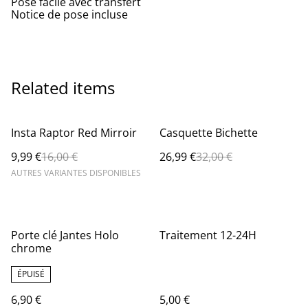
Pose facile avec transfert
Notice de pose incluse
Related items
%
%
Insta Raptor Red Mirroir
Casquette Bichette
9,99 €
16,00 €
26,99 €
32,00 €
AUTRES VARIANTES DISPONIBLES
Porte clé Jantes Holo
Traitement 12-24H
chrome
ÉPUISÉ
6,90 €
5,00 €