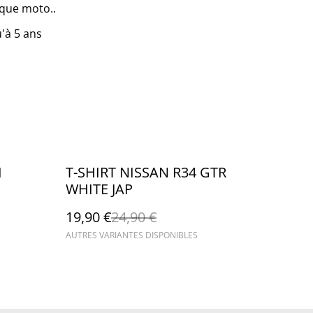
sque moto..
'à 5 ans
%
I
T-SHIRT NISSAN R34 GTR
WHITE JAP
19,90 €
24,90 €
AUTRES VARIANTES DISPONIBLES