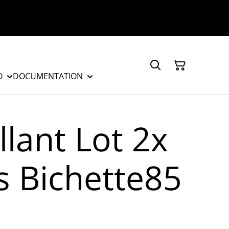
O
DOCUMENTATION
lant Lot 2x
s Bichette85