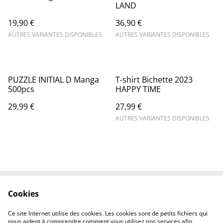
LAND
19,90 €
36,90 €
AUTRES VARIANTES DISPONIBLES
AUTRES VARIANTES DISPONIBLES
PUZZLE INITIAL D Manga
T-shirt Bichette 2023
500pcs
HAPPY TIME
29,99 €
27,99 €
AUTRES VARIANTES DISPONIBLES
Cookies
Contactez-nous
Mentions légales
Politique de
Politique des cookies
Ce site Internet utilise des cookies. Les cookies sont de petits fichiers qui
confidentialité
nous aident à comprendre comment vous utilisez nos services afin