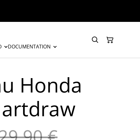
O
DOCUMENTATION
au Honda
 artdraw
29,90 €