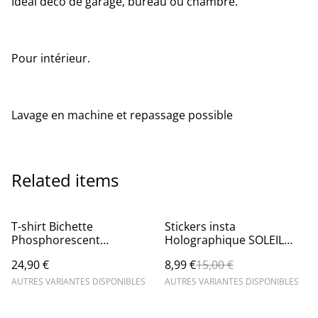
Idéal déco de garage, bureau ou chambre.
Pour intérieur.
Lavage en machine et repassage possible
Related items
%
T-shirt Bichette
Stickers insta
Phosphorescent
Holographique SOLEIL
holographique
ARDENT
24,90 €
8,99 €
15,00 €
AUTRES VARIANTES DISPONIBLES
AUTRES VARIANTES DISPONIBLES