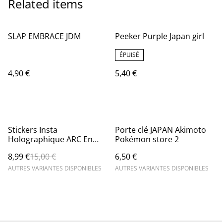
Related items
SLAP EMBRACE JDM
Peeker Purple Japan girl
ÉPUISÉ
4,90 €
5,40 €
%
Stickers Insta
Porte clé JAPAN Akimoto
Holographique ARC En
Pokémon store 2
Ciel
8,99 €
15,00 €
6,50 €
AUTRES VARIANTES DISPONIBLES
AUTRES VARIANTES DISPONIBLES