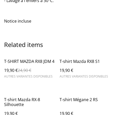
- Lavage à l'envers à 30°C.
Notice incluse
Related items
%
T-SHIRT MAZDA RX8 JDM 4
T-shirt Mazda RX8 S1
19,90 €
24,90 €
19,90 €
AUTRES VARIANTES DISPONIBLES
AUTRES VARIANTES DISPONIBLES
T-shirt Mazda RX-8
T-shirt Mégane 2 RS
Silhouette
19,90 €
19,90 €