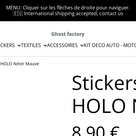
MENU: Cliquer sur les flèches de droite pour naviguer.
🇪🇺 International shipping accepted, contact us
Ghost factory
ICKERS
TEXTILES
ACCESSOIRES
KIT DECO AUTO - MOT
R HOLO Néon Mauve
Sticke
HOLO 
8,90 €