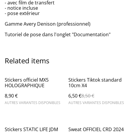
- avec film de transfert
- notice incluse
- pose extérieur
Gamme Avery Denison (professionnel)
Tutoriel de pose dans l'onglet "Documentation"
Related items
%
Stickers officiel MX5
Stickers Tiktok standard
HOLOGRAPHIQUE
10cm X4
8,90 €
6,50 €
8,50 €
AUTRES VARIANTES DISPONIBLES
AUTRES VARIANTES DISPONIBLES
Stickers STATIC LIFE JDM
Sweat OFFICIEL CRD 2024