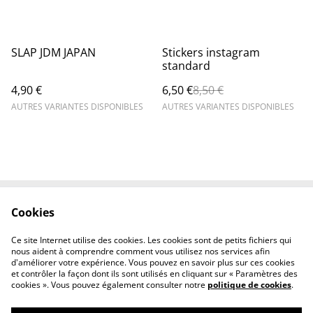
%
SLAP JDM JAPAN
Stickers instagram
standard
4,90 €
6,50 €
8,50 €
AUTRES VARIANTES DISPONIBLES
AUTRES VARIANTES DISPONIBLES
Cookies
Contactez-nous
Mentions légales
Politique de
Politique des cookies
Ce site Internet utilise des cookies. Les cookies sont de petits fichiers qui
confidentialité
nous aident à comprendre comment vous utilisez nos services afin
d'améliorer votre expérience. Vous pouvez en savoir plus sur ces cookies
et contrôler la façon dont ils sont utilisés en cliquant sur « Paramètres des
cookies ». Vous pouvez également consulter notre
politique de cookies
.