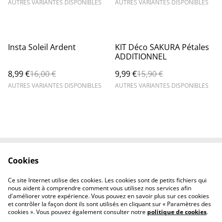
AUTRES VARIANTES DISPONIBLES
AUTRES VARIANTES DISPONIBLES
%
%
Insta Soleil Ardent
KIT Déco SAKURA Pétales
ADDITIONNEL
8,99 €
16,00 €
9,99 €
15,90 €
AUTRES VARIANTES DISPONIBLES
AUTRES VARIANTES DISPONIBLES
Cookies
Contactez-nous
Mentions légales
Politique de
Politique des cookies
Ce site Internet utilise des cookies. Les cookies sont de petits fichiers qui
confidentialité
nous aident à comprendre comment vous utilisez nos services afin
d'améliorer votre expérience. Vous pouvez en savoir plus sur ces cookies
et contrôler la façon dont ils sont utilisés en cliquant sur « Paramètres des
cookies ». Vous pouvez également consulter notre
politique de cookies
.