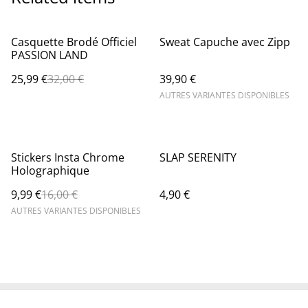
%
Casquette Brodé Officiel
Sweat Capuche avec Zipp
PASSION LAND
25,99 €
32,00 €
39,90 €
AUTRES VARIANTES DISPONIBLES
%
Stickers Insta Chrome
SLAP SERENITY
Holographique
9,99 €
16,00 €
4,90 €
AUTRES VARIANTES DISPONIBLES