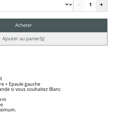
Acheter
Ajouter au panier
R
re + Epaule gauche
ande si vous souhaitez Blanc
grm
ne
aximum.