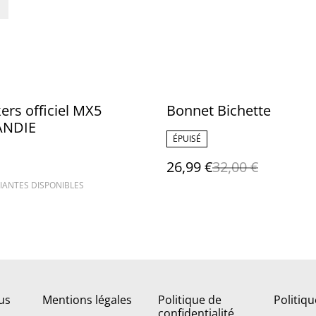
%
kers officiel MX5
Bonnet Bichette
NDIE
ÉPUISÉ
26,99 €
32,00 €
IANTES DISPONIBLES
us
Mentions légales
Politique de
Politiq
confidentialité