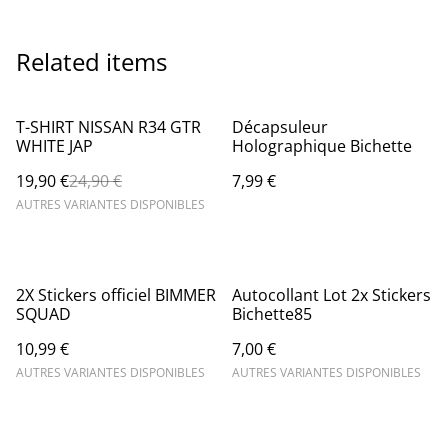
Related items
%
T-SHIRT NISSAN R34 GTR
Décapsuleur
WHITE JAP
Holographique Bichette
19,90 €
24,90 €
7,99 €
AUTRES VARIANTES DISPONIBLES
2X Stickers officiel BIMMER
Autocollant Lot 2x Stickers
SQUAD
Bichette85
10,99 €
7,00 €
AUTRES VARIANTES DISPONIBLES
AUTRES VARIANTES DISPONIBLES