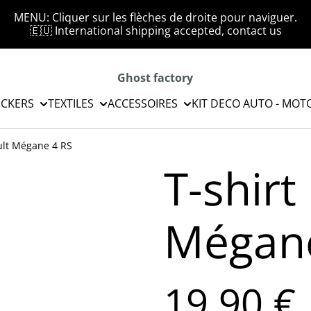
MENU: Cliquer sur les flèches de droite pour naviguer.
🇪🇺 International shipping accepted, contact us
Ghost factory
ICKERS
TEXTILES
ACCESSOIRES
KIT DECO AUTO - MOT
ult Mégane 4 RS
T-shirt
Mégane
19,90 €