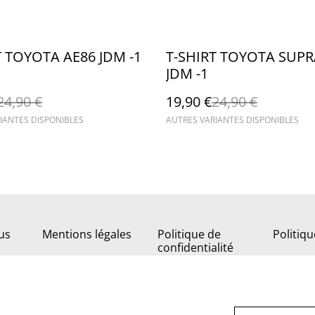
%
T TOYOTA AE86 JDM -1
T-SHIRT TOYOTA SUP
JDM -1
24,90 €
19,90 €
24,90 €
IANTES DISPONIBLES
AUTRES VARIANTES DISPONIBLES
us
Mentions légales
Politique de
Politiq
confidentialité