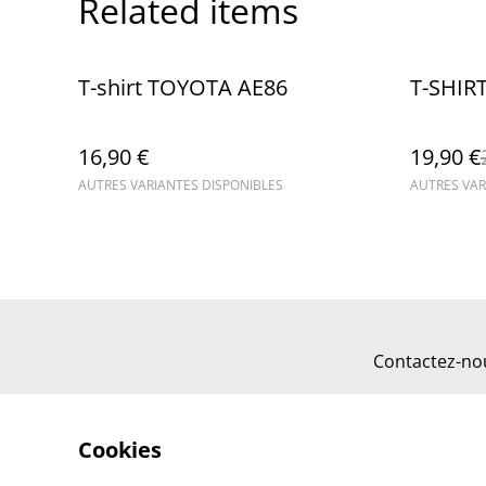
Related items
%
T-shirt TOYOTA AE86
T-SHIR
16,90 €
19,90 €
AUTRES VARIANTES DISPONIBLES
AUTRES VAR
Contactez-no
Cookies