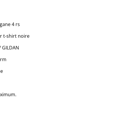
égane 4 rs
 t-shirt noire
 / GILDAN
grm
ne
aximum.