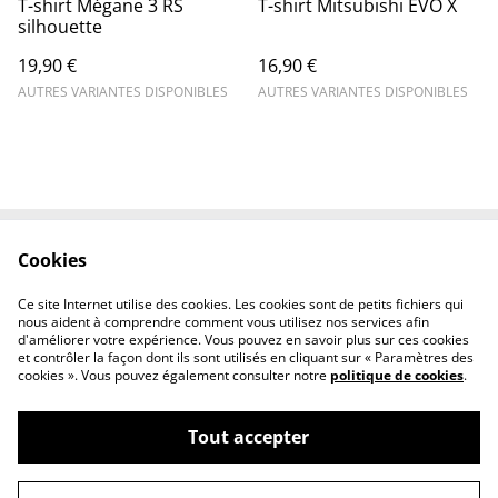
T-shirt Mégane 3 RS
T-shirt Mitsubishi EVO X
silhouette
19,90 €
16,90 €
AUTRES VARIANTES DISPONIBLES
AUTRES VARIANTES DISPONIBLES
Cookies
Contactez-nous
Mentions légales
Politique de
Politique des cookies
Ce site Internet utilise des cookies. Les cookies sont de petits fichiers qui
confidentialité
nous aident à comprendre comment vous utilisez nos services afin
d'améliorer votre expérience. Vous pouvez en savoir plus sur ces cookies
et contrôler la façon dont ils sont utilisés en cliquant sur « Paramètres des
cookies ». Vous pouvez également consulter notre
politique de cookies
.
Tout accepter
©
2026
Ghost factory