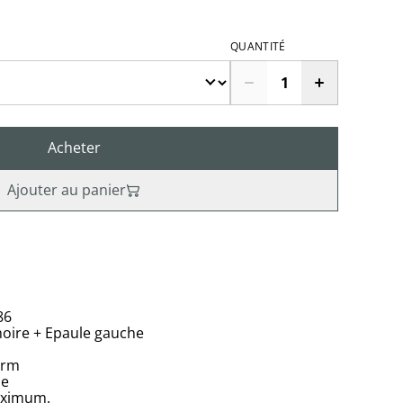
QUANTITÉ
Acheter
Ajouter au panier
86
noire + Epaule gauche
grm
ne
aximum.