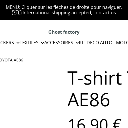
MENU: Cliquer sur les flèches de droite pour naviguer.
🇪🇺 International shipping accepted, contact us
Ghost factory
ICKERS
TEXTILES
ACCESSOIRES
KIT DECO AUTO - MOT
TOYOTA AE86
T-shir
AE86
16,90 €