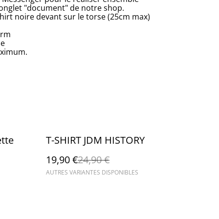
l'onglet "document" de notre shop.
hirt noire devant sur le torse (25cm max)
grm
ne
aximum.
%
ette
T-SHIRT JDM HISTORY
19,90 €
24,90 €
AUTRES VARIANTES DISPONIBLES