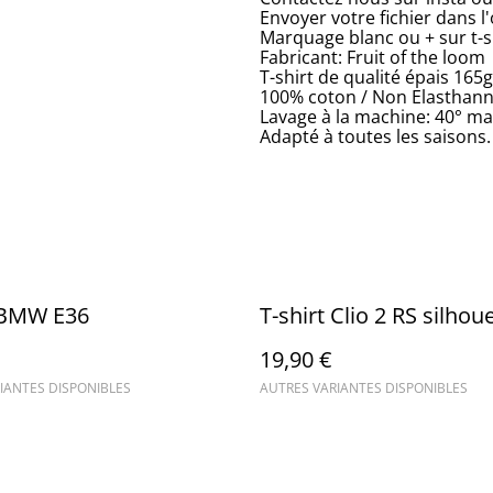
Envoyer votre fichier dans 
Marquage blanc ou + sur t-s
Fabricant: Fruit of the loom
T-shirt de qualité épais 165
100% coton / Non Elasthan
Lavage à la machine: 40° m
Adapté à toutes les saisons.
t BMW E36
T-shirt Clio 2 RS silhou
19,90 €
IANTES DISPONIBLES
AUTRES VARIANTES DISPONIBLES