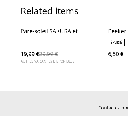
Related items
%
Pare-soleil SAKURA et +
Peeker
ÉPUISÉ
19,99 €
29,99 €
6,50 €
AUTRES VARIANTES DISPONIBLES
Contactez-no